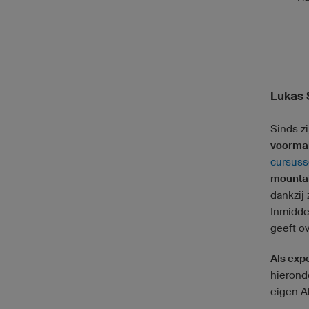
Lukas S
Sinds zi
voormal
cursuss
mountai
dankzij
Inmiddel
geeft o
Als exp
hierond
eigen A