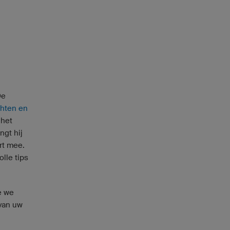
De
chten en
 het
ngt hij
rt mee.
olle tips
ie we
van uw