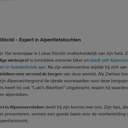
töckli – Expert in Alpenfietstochten
jn 15e levensjaar is Lukas Stöckli onafscheidelijk van zijn fiets. 
ige wielerprof
is inmiddels extreme biker en
biedt zelf Alpento
en in fietstechniek aan
. Na zijn wielercarrière wijdde hij zich aan
nbiken over en rond de bergen
van deze wereld. Als Zwitser bre
 zijn Alpenachtergrond de ideale voorwaarden voor deze bergspo
s heeft hij ook “Luki’s Bikefibel” uitgebracht, waarin hij waardev
ver alpenbiken.
ert in Alpenoversteken
deelt hij zijn kennis met ons. Zijn tips, d
er presenteren, vormen een goede basis voor de voorbereiding 
lpenfietstocht.