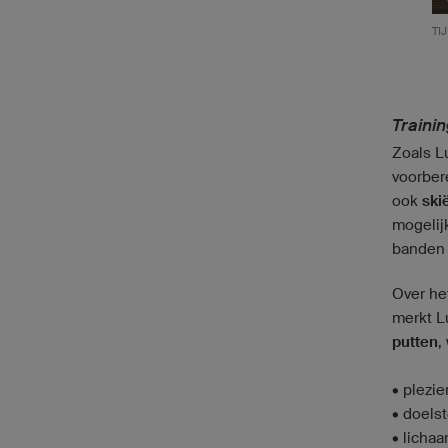
TI
Trainin
Zoals Lu
voorbere
ook
ski
mogelij
banden 
Over he
merkt Lu
putten
,
• plezie
• doelst
• licha