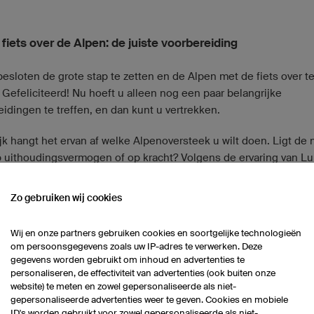
fiets over de Alpen: de juiste voorbereiding
besloten de grote stap te zetten en de Alpen met de fiets over t
 Gefeliciteerd! Nu hoeft u alleen nog een paar belangrijke
idingen te treffen, en dan kunt u vertrekken.
jk hangt het ervan af welke Alpenoversteek u wilt doen. Ligt de 
 uithoudingsvermogen of op kracht? Volgens de ervaring van L
zijn dit de twee fundamentele vragen die u uzelf moet stellen vo
voorbereiding begint. Een van de belangrijkste voorwaarden is 
Zo gebruiken wij cookies
wd te raken met de eisen van de route
. Vaak is het voorjaar rege
 de voorbereiding pas in juni echt van start gaat – maar dan is 
Wij en onze partners gebruiken cookies en soortgelijke technologieën
k al laat en ontstaat er haast. Het is verstandiger om
in de winter 
om persoonsgegevens zoals uw IP-adres te verwerken. Deze
n met conditietraining
. Zoals Lukas Stöckli opmerkt:
gegevens worden gebruikt om inhoud en advertenties te
personaliseren, de effectiviteit van advertenties (ook buiten onze
website) te meten en zowel gepersonaliseerde als niet-
de renner wordt in de winter gemaakt.”
gepersonaliseerde advertenties weer te geven. Cookies en mobiele
ID's worden gebruikt voor zowel gepersonaliseerde als niet-