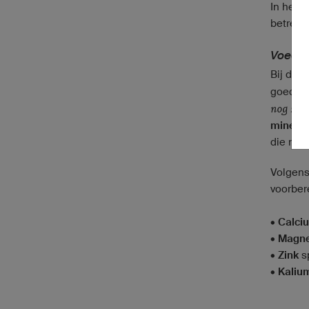
In het i
betreft
Voedin
Bij de 
goed tr
nog stee
mineral
die nod
Volgens
voorber
•
Calci
•
Magn
•
Zink
sp
•
Kalium