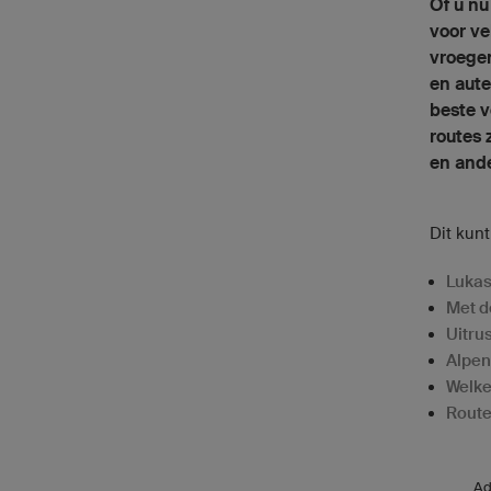
Of u nu
voor ve
vroegen
en aute
beste v
routes 
en ande
Dit kunt
Lukas
Met d
Uitru
Alpen
Welke
Route
Ad