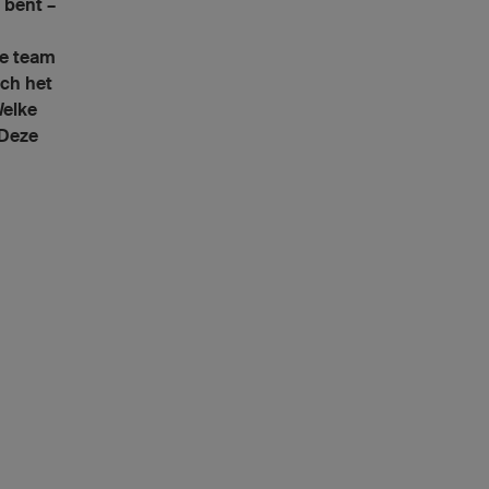
 bent –
le team
ich het
Welke
 Deze