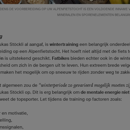
JDENS DE VOORBEREIDING OP UW ALPENFIETSTOCHT IS EEN VOLDOENDE INNAME 
MINERALEN EN SPORENELEMENTEN BELANGRI
g
kas Stöckli al aangaf, is
wintertraining
een belangrijk onderdee
iding op een Alpenfietstocht. Het hoeft niet altijd met de fiets te
ën
is uitstekend geschikt.
Fatbikes
bieden echter ook in de wint
kheid om zich in de bergen uit te leven. Hun extreem brede vel
maken het mogelijk om op sneeuw te rijden zonder weg te zakk
“winterperiode zo gevarieerd mogelijk moeten zi
t algemeen zou de
kas Stöckli op. Dit is erg belangrijk om
de mentale energie niet 
 weet de topsporter. Let tijdens de training op factoren zoals:
r en motivatie,
elling,
amssignalen,