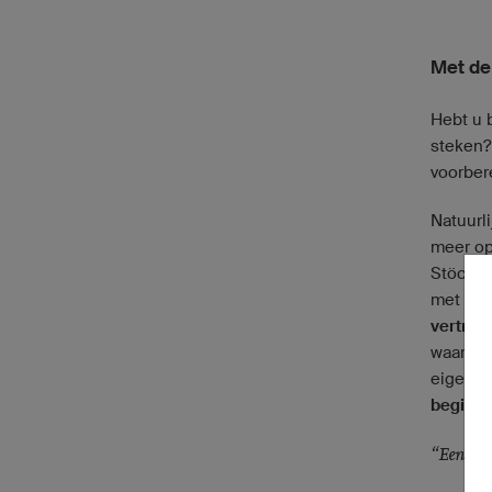
Met de 
Hebt u 
steken?
voorbere
Natuurli
meer op
Stöckli 
met de 
vertrou
waardoor
eigenlij
beginne
“Een goe