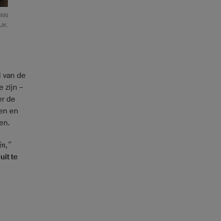
VAN
JK.
l van de
 zijn –
er de
gen en
en.
jn,”
uit te