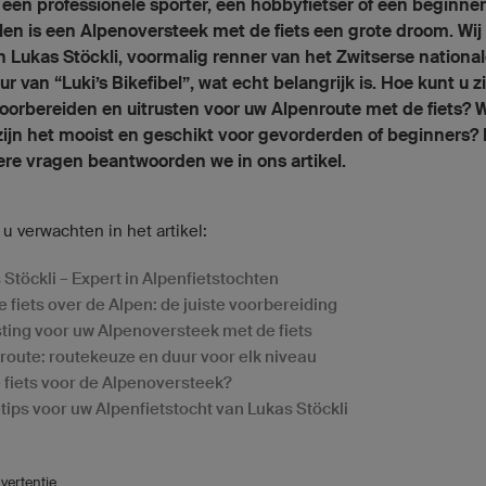
 een professionele sporter, een hobbyfietser of een beginner
len is een Alpenoversteek met de fiets een grote droom. Wij
 Lukas Stöckli, voormalig renner van het Zwitserse nationa
ur van “Luki’s Bikefibel”, wat echt belangrijk is. Hoe kunt u z
oorbereiden en uitrusten voor uw Alpenroute met de fiets? 
zijn het mooist en geschikt voor gevorderden of beginners?
re vragen beantwoorden we in ons artikel.
 u verwachten in het artikel:
 Stöckli – Expert in Alpenfietstochten
e fiets over de Alpen: de juiste voorbereiding
sting voor uw Alpenoversteek met de fiets
route: routekeuze en duur voor elk niveau
 fiets voor de Alpenoversteek?
tips voor uw Alpenfietstocht van Lukas Stöckli
vertentie