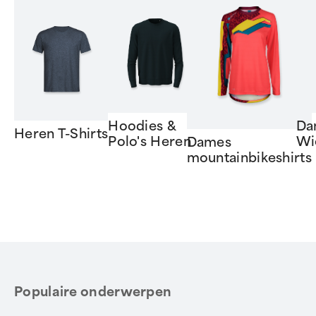
Hoodies &
Da
Heren T-Shirts
Polo's Heren
Wi
Dames
mountainbikeshirts
Item
1
of
6
Populaire onderwerpen