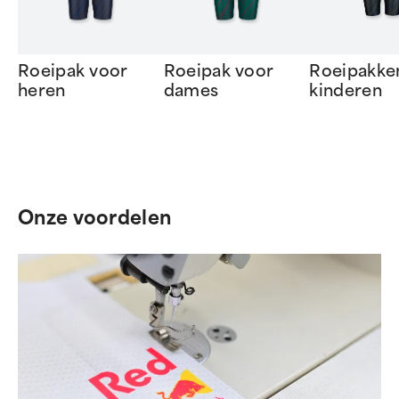
Roeipak voor
Roeipak voor
Roeipakke
heren
dames
kinderen
Item
1
of
7
Onze voordelen