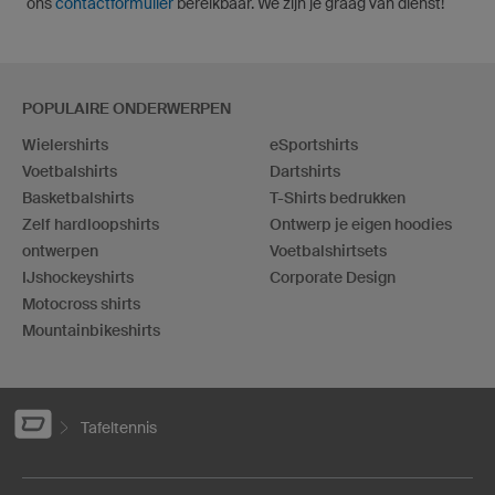
ons
contactformulier
bereikbaar. We zijn je graag van dienst!
POPULAIRE ONDERWERPEN
Wielershirts
eSportshirts
Voetbalshirts
Dartshirts
Basketbalshirts
T-Shirts bedrukken
Zelf hardloopshirts
Ontwerp je eigen hoodies
ontwerpen
Voetbalshirtsets
IJshockeyshirts
Corporate Design
Motocross shirts
Mountainbikeshirts
Tafeltennis