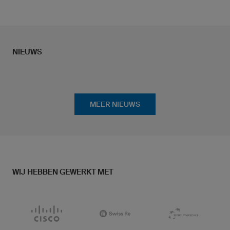
en profsporters zo goed mogelijk te ondersteunen bij
het neerzetten van topprestaties.
... verder naar Research & Development
NIEUWS
MEER NIEUWS
WIJ HEBBEN GEWERKT MET