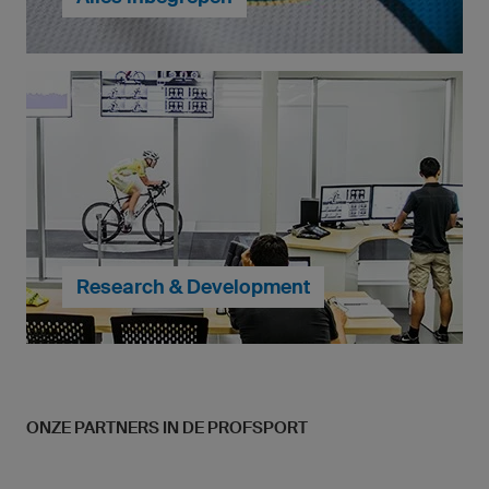
Bij owayo kun je geheel zelf je eigen sportkleding
ontwerpen. Meerkleurige logo's, wapens en zelfs
foto's zijn mogelijk - alles is al bij de prijs inbegrepen.
... verder naar MyDesign
Research & Development
We doen geen compromissen met betrekking tot de
ONZE PARTNERS IN DE PROFSPORT
pasvorm. In de ontwikkeling van elk product wordt
zeer veel tijd en moeite gestopt, om onze amateur-