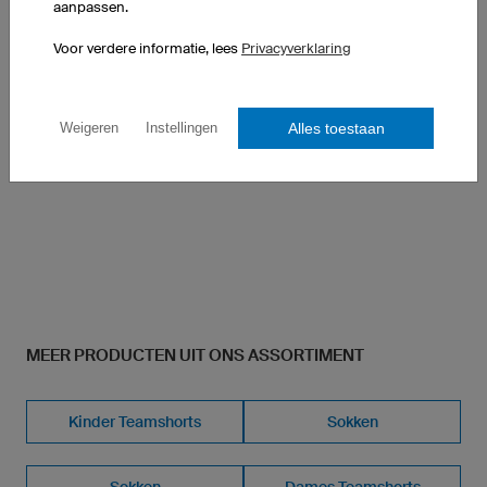
aanpassen.
FLG1 Kids Goalie shirts
Voor verdere informatie, lees
Privacyverklaring
TS-Tex
Regular Fit
Bredere lange mouw
Alles toestaan
Weigeren
Instellingen
V-Kraag
1 stuk: € 58,00 per stuk
MEER PRODUCTEN UIT ONS ASSORTIMENT
Kinder Teamshorts
Sokken
Sokken
Dames Teamshorts