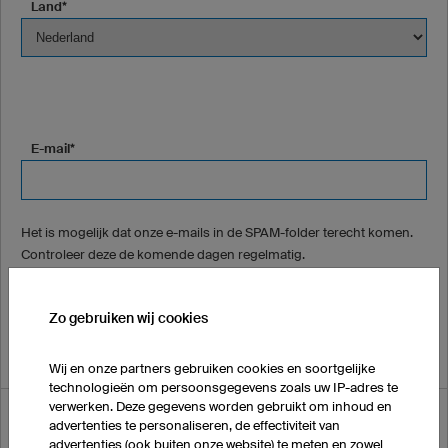
Land*
E-mail*
Het is mogelijk dat onze e-mails in de SPAM-folder terecht komen.
Controleer deze de komende dagen regelmatig.
Telefoonnummer (ZONDER landnummer a.u.b.) (optioneel)
Zo gebruiken wij cookies
Wij en onze partners gebruiken cookies en soortgelijke
technologieën om persoonsgegevens zoals uw IP-adres te
verwerken. Deze gegevens worden gebruikt om inhoud en
Waar heeft u van ons gehoord?
advertenties te personaliseren, de effectiviteit van
advertenties (ook buiten onze website) te meten en zowel