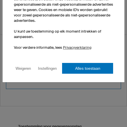
gepersonaliseerde als niet-gepersonaliseerde advertenties
weer te geven. Cookies en mobiele ID's worden gebruikt
voor zowel gepersonaliseerde als niet-gepersonaliseerde
advertenties.
U kunt uw toestemming op elk moment intrekken of
aanpassen.
Beveiliginscode
Voor verdere informatie, lees
Privacyverklaring
Vul de volgende code
in ter verificatie:
8260
Alles toestaan
Weigeren
Instellingen
Toestemming voor gegevensopslag