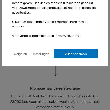
weer te geven. Cookies en mobiele ID's worden gebruikt
voor zowel gepersonaliseerde als niet-gepersonaliseerde
advertenties.
U kunt uw toestemming op elk moment intrekken of
aanpassen.
Nabestellen
Voor verdere informatie, lees
Privacyverklaring
Op zijn eerste verjaardag krijgt de kleine een minishirt in het
design van het team als cadeautje, om zijn enthousiasme
voor het voetbal alvast aan te wakkeren.
Alles toestaan
Weigeren
Instellingen
Promotie naar de eerste divisie
Het is gelukt! Real United promoveert naar de eerste liga!
23.000 fans gaan uit hun dak en voelen zich meer dan ooit
verbonden met hun club.