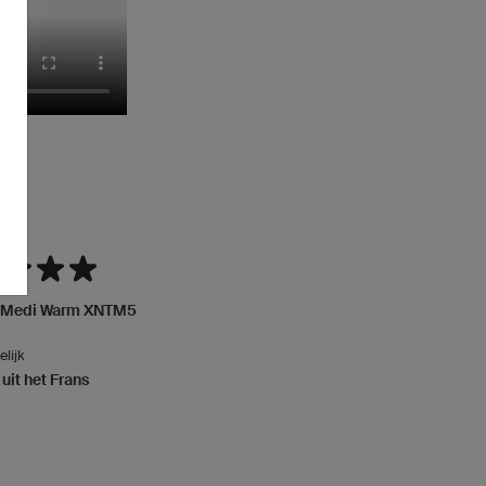
l Medi Warm XNTM5
lijk
 uit het Frans