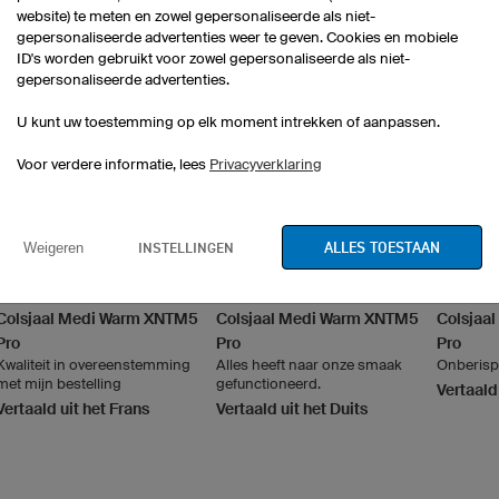
website) te meten en zowel gepersonaliseerde als niet-
gepersonaliseerde advertenties weer te geven. Cookies en mobiele
ID's worden gebruikt voor zowel gepersonaliseerde als niet-
gepersonaliseerde advertenties.
U kunt uw toestemming op elk moment intrekken of aanpassen.
Voor verdere informatie, lees
Privacyverklaring
KATOENEN T-SHIRTS
ALLES TOESTAAN
INSTELLINGEN
Weigeren
Colsjaal Medi Warm XNTM5
Colsjaal Medi Warm XNTM5
Colsjaa
Pro
Pro
Pro
Kwaliteit in overeenstemming
Alles heeft naar onze smaak
Onberispe
met mijn bestelling
gefunctioneerd.
Vertaald
Vertaald uit het Frans
Vertaald uit het Duits