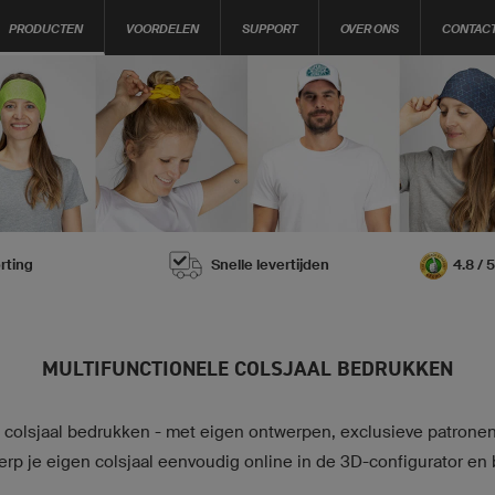
PRODUCTEN
VOORDELEN
SUPPORT
OVER ONS
CONTAC
rting
Snelle levertijden
4.8 / 
MULTIFUNCTIONELE COLSJAAL BEDRUKKEN
 colsjaal bedrukken - met eigen ontwerpen, exclusieve patronen
p je eigen colsjaal eenvoudig online in de 3D-configurator en 