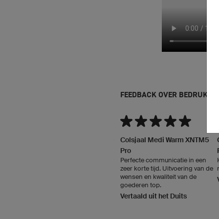
FEEDBACK OVER BEDRUKTE 
Colsjaal Medi Warm XNTM5
Pro
Perfecte communicatie in een
zeer korte tijd. Uitvoering van de
wensen en kwaliteit van de
goederen top.
Vertaald uit het Duits