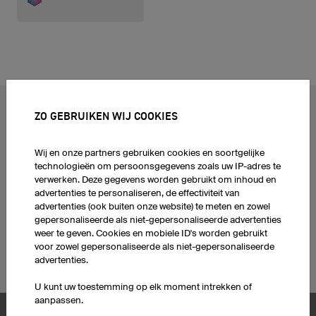
ZO GEBRUIKEN WIJ COOKIES
POPULAIRE ONDERWERPEN
Wielershirts
eSportshirts
Wij en onze partners gebruiken cookies en soortgelijke
Voetbalshirts
Dartshirts
technologieën om persoonsgegevens zoals uw IP-adres te
Basketbalshirts
T-Shirts bedrukken
verwerken. Deze gegevens worden gebruikt om inhoud en
Zelf hardloopshirts
Ontwerp je eigen hoodies
advertenties te personaliseren, de effectiviteit van
ontwerpen
Voetbalshirtsets
advertenties (ook buiten onze website) te meten en zowel
gepersonaliseerde als niet-gepersonaliseerde advertenties
IJshockeyshirts
Corporate Design
weer te geven. Cookies en mobiele ID's worden gebruikt
Motocross shirts
voor zowel gepersonaliseerde als niet-gepersonaliseerde
Mountainbikeshirts
advertenties.
U kunt uw toestemming op elk moment intrekken of
aanpassen.