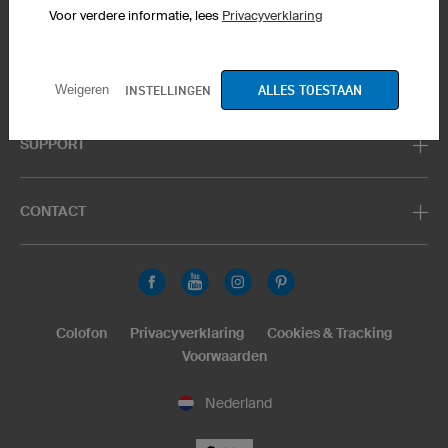
Product Service
Producten
Muismatten
Voor verdere informatie, lees
Privacyverklaring
PRODUCT SERVICE
ALLES TOESTAAN
INSTELLINGEN
Weigeren
SUPPORT
CONTACT
Colofon
Privacyverklaring
Cookies & Tracking
Voorwaarden
Nederland