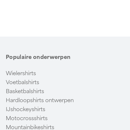
Item
1
of
6
Populaire onderwerpen
Wielershirts
Voetbalshirts
Basketbalshirts
Hardloopshirts ontwerpen
IJshockeyshirts
Motocrossshirts
Mountainbikeshirts