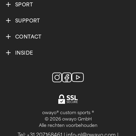
SPORT
SUPPORT
CONTACT
INSIDE
owayo® custom sports ®
© 2026 owayo GmbH
Alle rechten voorbehouden
Tel: +31 207168461
|
info-nl@owayo.com
|