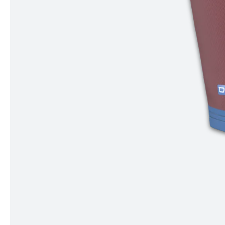
Item
1
of
4