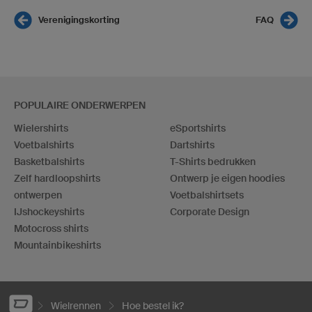
Verenigingskorting
FAQ
POPULAIRE ONDERWERPEN
Wielershirts
eSportshirts
Voetbalshirts
Dartshirts
Basketbalshirts
T-Shirts bedrukken
Zelf hardloopshirts
Ontwerp je eigen hoodies
ontwerpen
Voetbalshirtsets
IJshockeyshirts
Corporate Design
Motocross shirts
Mountainbikeshirts
Wielrennen
Hoe bestel ik?