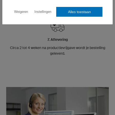
Alles toestaan
Weigeren
Instellingen
7. Aflevering
Circa 2 tot 4 weken na productievrijgave wordt je bestelling
geleverd.