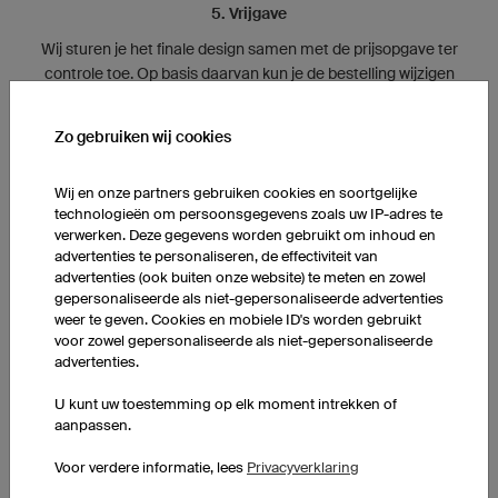
5. Vrijgave
Wij sturen je het finale design samen met de prijsopgave ter
controle toe. Op basis daarvan kun je de bestelling wijzigen
of vrijgeven voor productie.
Zo gebruiken wij cookies
Wij en onze partners gebruiken cookies en soortgelijke
technologieën om persoonsgegevens zoals uw IP-adres te
verwerken. Deze gegevens worden gebruikt om inhoud en
advertenties te personaliseren, de effectiviteit van
advertenties (ook buiten onze website) te meten en zowel
gepersonaliseerde als niet-gepersonaliseerde advertenties
weer te geven. Cookies en mobiele ID's worden gebruikt
voor zowel gepersonaliseerde als niet-gepersonaliseerde
6. Productie
advertenties.
1 miljoen m² aan stofvoorraad, 100 verschillende
productielijnen en meer 90 medewerkers werken samen om
U kunt uw toestemming op elk moment intrekken of
aanpassen.
je kleding te maken.
Voor verdere informatie, lees
Privacyverklaring