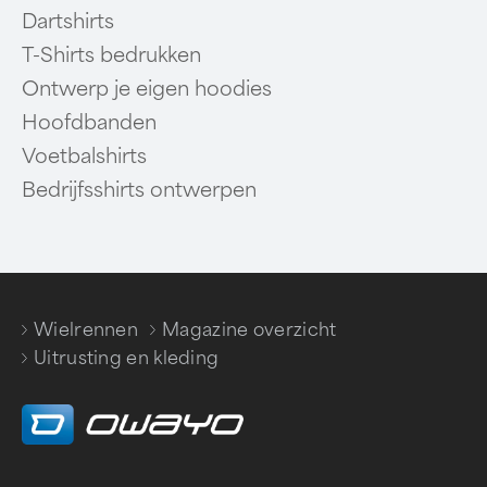
Dartshirts
T-Shirts bedrukken
Ontwerp je eigen hoodies
Hoofdbanden
Voetbalshirts
Bedrijfsshirts ontwerpen
Wielrennen
Magazine overzicht
/
/
Uitrusting en kleding