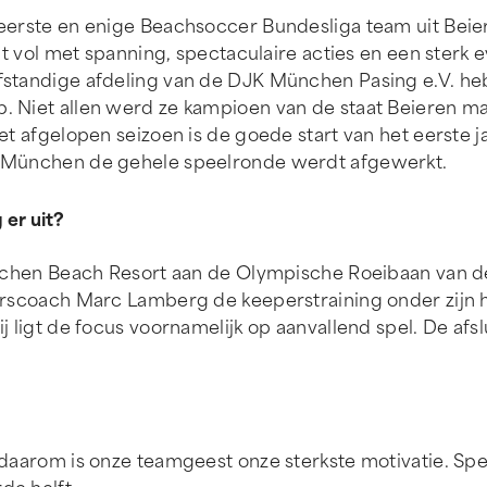
eerste en enige Beachsoccer Bundesliga team uit Beier
 zit vol met spanning, spectaculaire acties en een ste
fstandige afdeling van de DJK München Pasing e.V. heb
. Niet allen werd ze kampioen van de staat Beieren m
het afgelopen seizoen is de goede start van het eerste
n München de gehele speelronde werdt afgewerkt.
 er uit?
ünchen Beach Resort aan de Olympische Roeibaan van de
erscoach Marc Lamberg de keeperstraining onder zijn h
 ligt de focus voornamelijk op aanvallend spel. De afslui
daarom is onze teamgeest onze sterkste motivatie. Spec