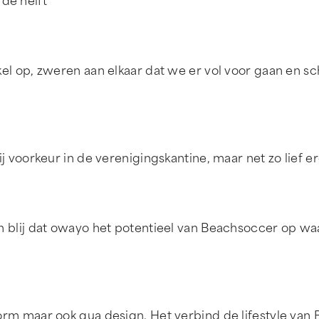
de helft
rkel op, zweren aan elkaar dat we er vol voor gaan en s
Bij voorkeur in de verenigingskantine, maar net zo lief 
ijn blij dat owayo het potentieel van Beachsoccer op w
vorm maar ook qua design. Het verbind de lifestyle van