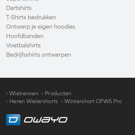
Dartshirts
T-Shirts bedrukken
Ontwerp je eigen hoodies
Hoofdbanden
Voetbalshirts
Bedrijfsshirts ontwerpen
Wielrennen
Producten
/
/
Heren Wielershorts
Wintershort CPW5 Pro
/