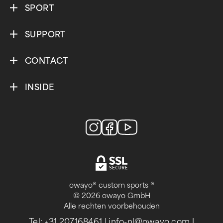
SPORT
SUPPORT
CONTACT
INSIDE
owayo® custom sports ®
© 2026 owayo GmbH
Alle rechten voorbehouden
Tel: +31 207168461
|
info-nl@owayo.com
|