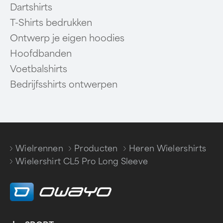
Dartshirts
T-Shirts bedrukken
Ontwerp je eigen hoodies
Hoofdbanden
Voetbalshirts
Bedrijfsshirts ontwerpen
Wielrennen
Producten
Heren Wielershirts
/
/
/
Wielershirt CL5 Pro Long Sleeve