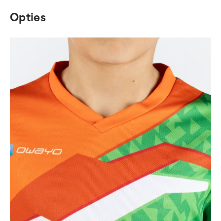
of
Opties
6