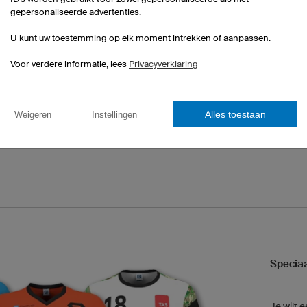
Final
Match
Zebra
gepersonaliseerde advertenties.
U kunt uw toestemming op elk moment intrekken of aanpassen.
Voor verdere informatie, lees
Privacyverklaring
Alles toestaan
Weigeren
Instellingen
Dirt
Speciaa
Je wilt 