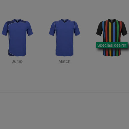
Speciaal design
Jump
Match