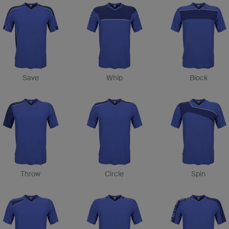
Save
Whip
Block
Throw
Circle
Spin