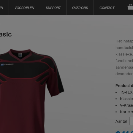
EN
VOORDELEN
SUPPORT
OVER ONS
CONTACT
asic
Het insta
handbalshi
klassieke,
functionel
aangenaam
desondan
Product d
TS-TEX 
Klassi
V-Kraa
Korte 
Aantal