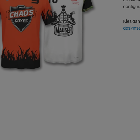
configur
Kies da
designse