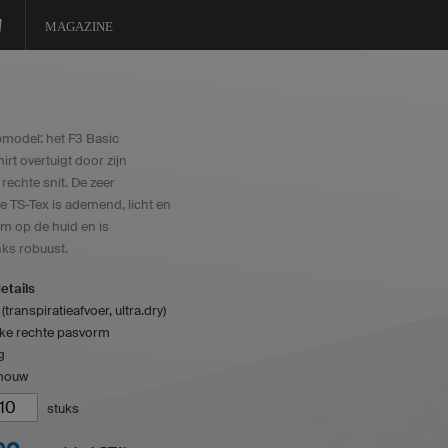
MAGAZINE
pmodel: het F3 Basic
rt overtuigt door zijn
 rechte snit. De zeer
e TS-Tex is ademend, licht en
 op de huid en is
ks robuust.
etails
(transpiratieafvoer, ultra.dry)
eke rechte pasvorm
g
mouw
stuks