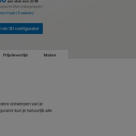
00
per stuk incl. BTW
 opschriften inbegrepen
 Normaal ( 5 weken)
n de 3D configurator
Prijs/levertijd
Maten
erdere ontwerpen van je
rator kun je natuurlijk alle