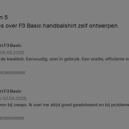
n 5
s over F3 Basic handbalshirt zelf ontwerpen
rt F3 Basic
p 05.05.2026
n de kwaliteit. Eenvoudig, snel in gebruik. Een snelle, efficiënt
neel weergeven
rt F3 Basic
op 02.04.2026
aren bij owayo. Ik voel me altijd goed geadviseerd en bij problem
eel weergeven