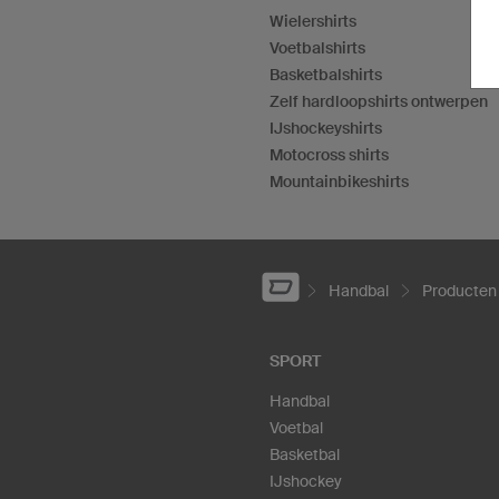
Wielershirts
Voetbalshirts
Basketbalshirts
Zelf hardloopshirts ontwerpen
IJshockeyshirts
Motocross shirts
Mountainbikeshirts
Handbal
Producten
SPORT
Handbal
Voetbal
Basketbal
IJshockey