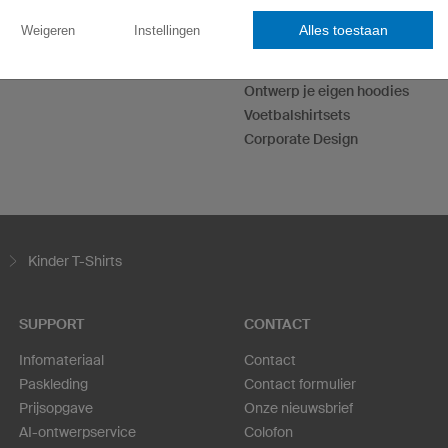
eSportshirts
Alles toestaan
Weigeren
Instellingen
Dartshirts
T-Shirts bedrukken
Ontwerp je eigen hoodies
Voetbalshirtsets
Corporate Design
Kinder T-Shirts
SUPPORT
CONTACT
Infomateriaal
Contact
Paskleding
Contact formulier
Prijsopgave
Onze nieuwsbrief
AI-ontwerpservice
Colofon