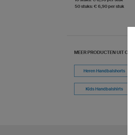
50 stuks: € 6,90 per stuk
MEER PRODUCTEN UIT ONS
Heren Handbalshorts
Kids Handbalshirts