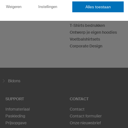
Alles toestaan
Weigeren
Instellingen
eSportshirts
Dartshirts
T-Shirts bedrukken
Ontwerp je eigen hoodies
Voetbalshirtsets
Corporate Design
Bidons
SUPPORT
CONTACT
Infomateriaal
Contact
Paskleding
Contact formulier
Prijsopgave
Onze nieuwsbrief