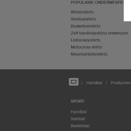
POPULAIRE ONDERWERPEN
Wielershirts
Voetbalshirts
Basketbalshirts
Zelf hardloopshirts ontwerpen
IJshockeyshirts
Motocross shirts
Mountainbikeshirts
Handbal
Producten
SPORT
Handbal
Voetbal
Basketbal