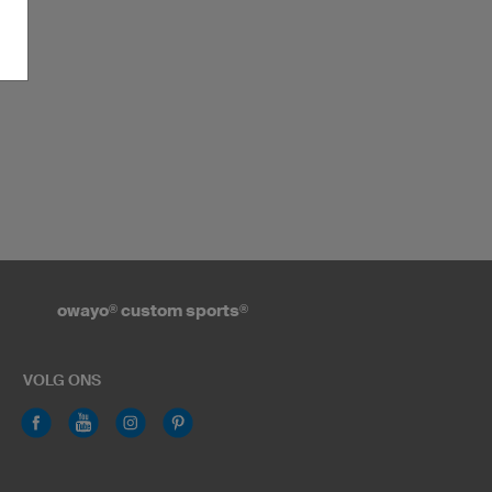
owayo
®
custom sports
®
VOLG ONS