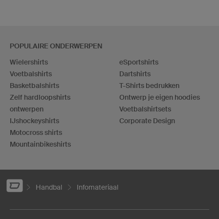
POPULAIRE ONDERWERPEN
Wielershirts
eSportshirts
Voetbalshirts
Dartshirts
Basketbalshirts
T-Shirts bedrukken
Zelf hardloopshirts
Ontwerp je eigen hoodies
ontwerpen
Voetbalshirtsets
IJshockeyshirts
Corporate Design
Motocross shirts
Mountainbikeshirts
Handbal
Infomateriaal