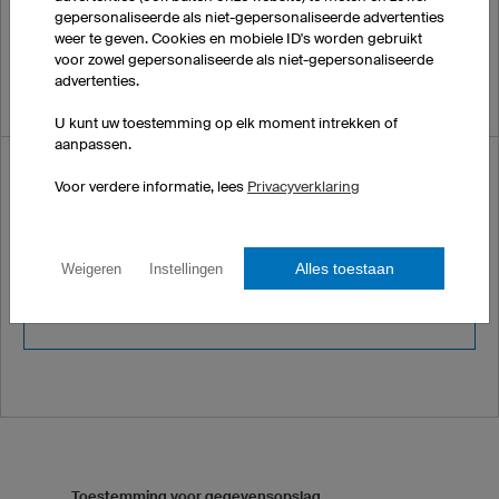
gepersonaliseerde als niet-gepersonaliseerde advertenties
weer te geven. Cookies en mobiele ID's worden gebruikt
voor zowel gepersonaliseerde als niet-gepersonaliseerde
advertenties.
U kunt uw toestemming op elk moment intrekken of
aanpassen.
Beveiliginscode
Voor verdere informatie, lees
Privacyverklaring
Vul de volgende code
in ter verificatie:
1684
Alles toestaan
Weigeren
Instellingen
Toestemming voor gegevensopslag