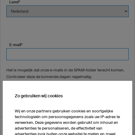
Land*
E-mail*
Het is mogelijk dat onze e-mails in de SPAM-folder terecht komen.
Controleer deze de komende dagen regelmatig.
Telefoonnummer (ZONDER landnummer a.u.b.) (optioneel)
Zo gebruiken wij cookies
Wij en onze partners gebruiken cookies en soortgelijke
technologieën om persoonsgegevens zoals uw IP-adres te
verwerken. Deze gegevens worden gebruikt om inhoud en
Waar heeft u van ons gehoord?
advertenties te personaliseren, de effectiviteit van
advertenties (ook buiten onze website) te meten en zowel