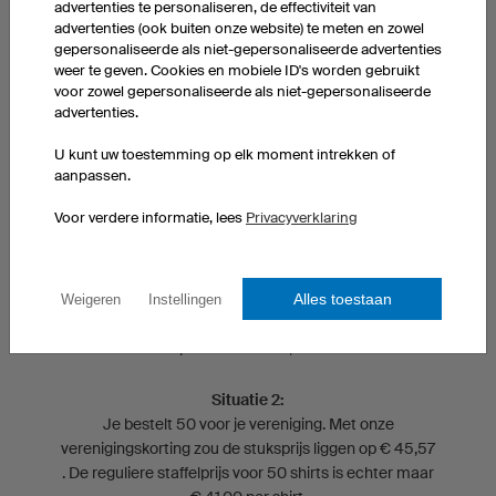
advertenties te personaliseren, de effectiviteit van
advertenties (ook buiten onze website) te meten en zowel
Je bent al een tijdje klant bij owayo en hebt over de
gepersonaliseerde als niet-gepersonaliseerde advertenties
afgelopen 5 jaar een bestelwaarde van €3.000 opgebouwd.
weer te geven. Cookies en mobiele ID's worden gebruikt
Volgens de voorwaarden van de verenigingskorting krijg je
voor zowel gepersonaliseerde als niet-gepersonaliseerde
daarmee 7% korting.
advertenties.
U kunt uw toestemming op elk moment intrekken of
aanpassen.
Situatie 1:
Je bestelt 5 voor je vereniging. Normaal gesproken
Voor verdere informatie, lees
Privacyverklaring
geldt hiervoor een stuksprijs van € 58,00. Met de
verenigingskorting geldt hiervoor echter de 10-
stuksprijs, dat is € 49,00 per shirt. Daarnaast
berekenen we nog 7% korting over je bestelling.
Alles toestaan
Weigeren
Instellingen
Daarmee kom je tot een stuksprijs van € 45,57 in
plaats van € 58,00 .
Situatie 2:
Je bestelt 50 voor je vereniging. Met onze
verenigingskorting zou de stuksprijs liggen op € 45,57
. De reguliere staffelprijs voor 50 shirts is echter maar