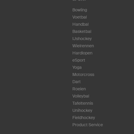
Bowling
Voetbal
Handbal
Basketbal
IJshockey
Wielrennen
Hardlopen
eSport
Yoga
Motorcross
Dart
Roeien
Volleybal
Tafeltennis
Unihockey
Fieldhockey
Product Service