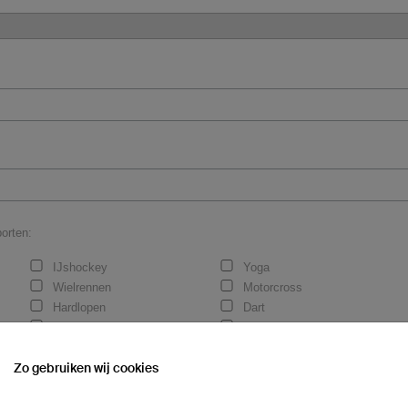
orten:
IJshockey
Yoga
Wielrennen
Motorcross
Hardlopen
Dart
eSport
Roeien
Zo gebruiken wij cookies