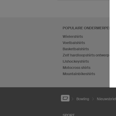
POPULAIRE ONDERWERPEN
Wielershirts
Voetbalshirts
Basketbalshirts
Zelf hardloopshirts ontwerpen
IJshockeyshirts
Motocross shirts
Mountainbikeshirts
Bowling
Nieuwsbrie
SPORT