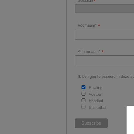
*
Geslacht
*
Voornaam*
*
Achternaam*
Ik ben geïnteresseerd in deze sp
Bowling
Voetbal
Handbal
Basketbal