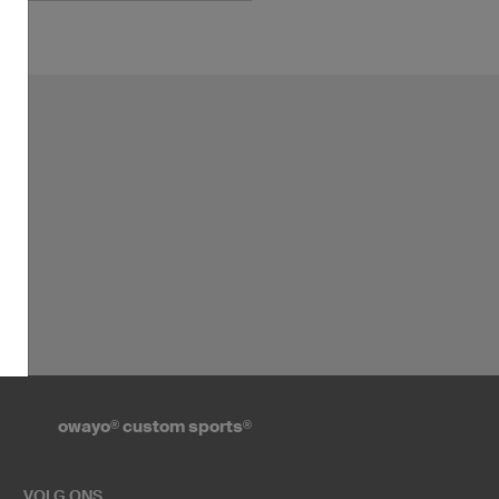
owayo
®
custom sports
®
VOLG ONS