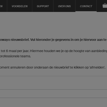
EN
VOORDELEN
SUPPORT
OVER ONS
CONTACT
 owayo nieuwsbrief. Vul hieronder je gegevens in om je hiervoor aan t
2 tot 6 maal per jaar. Hiermee houden we je op de hoogte van aanbiedi
professionele teams.
ment annuleren door onderaan de nieuwbrief te klikken op 'afmelden'.