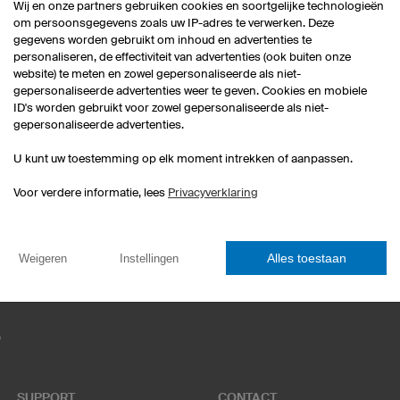
Wij en onze partners gebruiken cookies en soortgelijke technologieën
om persoonsgegevens zoals uw IP-adres te verwerken. Deze
gegevens worden gebruikt om inhoud en advertenties te
personaliseren, de effectiviteit van advertenties (ook buiten onze
website) te meten en zowel gepersonaliseerde als niet-
gepersonaliseerde advertenties weer te geven. Cookies en mobiele
ID's worden gebruikt voor zowel gepersonaliseerde als niet-
gepersonaliseerde advertenties.
eSportshirts
Dartshirts
U kunt uw toestemming op elk moment intrekken of aanpassen.
T-Shirts bedrukken
Ontwerp je eigen hoodies
Voor verdere informatie, lees
Privacyverklaring
Voetbalshirtsets
Corporate Design
Alles toestaan
Weigeren
Instellingen
f
SUPPORT
CONTACT