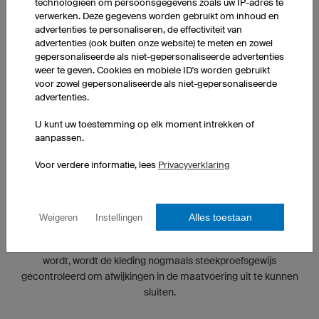
technologieën om persoonsgegevens zoals uw IP-adres te
verwerken. Deze gegevens worden gebruikt om inhoud en
advertenties te personaliseren, de effectiviteit van
advertenties (ook buiten onze website) te meten en zowel
gepersonaliseerde als niet-gepersonaliseerde advertenties
weer te geven. Cookies en mobiele ID's worden gebruikt
voor zowel gepersonaliseerde als niet-gepersonaliseerde
advertenties.
U kunt uw toestemming op elk moment intrekken of
aanpassen.
Voor verdere informatie, lees
Privacyverklaring
GECONTROLEERDE KWALITEIT
Alles toestaan
Weigeren
Instellingen
De kwaliteit van onze producten wordt tijdens elke stap van het
productieproces bewaakt. En voordat een bestelling verstuurd
wordt, wordt de kleding nogmaals steekproefsgewijs
gecontroleerd om afwijkingen in de maatvoering uit te kunnen
sluiten.