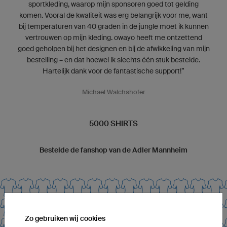
sportkleding, waarop mijn sponsoren goed tot gelding
komen. Vooral de kwaliteit was erg belangrijk voor me, want
bij temperaturen van 40 graden in de jungle moet ik kunnen
vertrouwen op mijn kleding. owayo heeft me ontzettend
goed geholpen bij het designen en bij de afwikkeling van mijn
bestelling – en dat hoewel ik slechts één stuk bestelde.
Hartelijk dank voor de fantastische support!”
Michael Walchshofer
5000 SHIRTS
Bestelde de fanshop van de Adler Mannheim
Zo gebruiken wij cookies