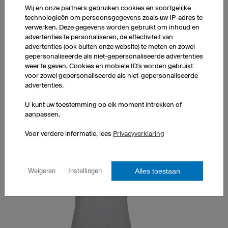
Ronde kraag
Wij en onze partners gebruiken cookies en soortgelijke
technologieën om persoonsgegevens zoals uw IP-adres te
Unisex pasvorm
verwerken. Deze gegevens worden gebruikt om inhoud en
Exclusief kosten bedrukking
advertenties te personaliseren, de effectiviteit van
advertenties (ook buiten onze website) te meten en zowel
1 stuk: € 25,90 per stuk
gepersonaliseerde als niet-gepersonaliseerde advertenties
10 stuks: € 21,90 per stuk
weer te geven. Cookies en mobiele ID's worden gebruikt
50 stuks: € 15,40 per stuk
voor zowel gepersonaliseerde als niet-gepersonaliseerde
advertenties.
U kunt uw toestemming op elk moment intrekken of
aanpassen.
Voor verdere informatie, lees
Privacyverklaring
Alles toestaan
Weigeren
Instellingen