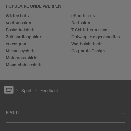
POPULAIRE ONDERWERPEN
Wielershirts
eSportshirts
Voetbalshirts
Dartshirts
Basketbalshirts
T-Shirts bedrukken
Zelf hardloopshirts
Ontwerp je eigen hoodies
ontwerpen
Voetbalshirtsets
IJshockeyshirts
Corporate Design
Motocross shirts
Mountainbikeshirts
Sport
Feedback
SPORT