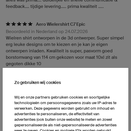
feedback.... tijdige levering..... prima kwaliteit .....
Aero Wielershirt C7 Epic
Beoordeeld in Nederland op 24.07.2026
Wielren shirt ontworpen in de 3d ontwerper. Super simpel
erg leuke designs om te kiezen en je kan je eigen
ontwerpen inladen. Kwaliteit is super, pasvorm goed
borstomvang van 114 cm gekozen voor maat 10xl zit als
gegoten dikke 10
Dartshirt met borstzakje FCP5 Pro
Zo gebruiken wij cookies
Beoordeeld in Nederland op 20.07.2026
Snel en netjes geleverd hij is in super kwaliteit gemaakt
Wij en onze partners gebruiken cookies en soortgelijke
ben er super trots op
technologieën om persoonsgegevens zoals uw IP-adres te
verwerken. Deze gegevens worden gebruikt om inhoud en
advertenties te personaliseren, de effectiviteit van
advertenties (ook buiten onze website) te meten en zowel
gepersonaliseerde als niet-gepersonaliseerde advertenties
Wielersport Windjack CJW5 Pro + 2 verdere producten
weer te geven. Cookies en mobiele ID's worden gebruikt