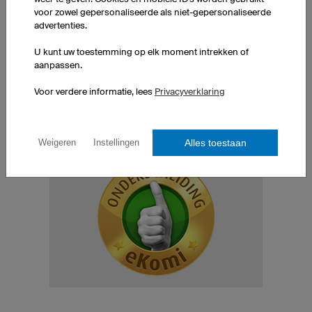
Beoordeeld in Nederland op 19.07.2026
voor zowel gepersonaliseerde als niet-gepersonaliseerde
Goede kwaliteit, prachtige mogelijkheden, what you see
advertenties.
is what you get. En geleverd zoals beloofd keurig verpakt
en op tijd
U kunt uw toestemming op elk moment intrekken of
aanpassen.
Voor verdere informatie, lees
Privacyverklaring
Meer klantbeoordelingen
Alles toestaan
Weigeren
Instellingen