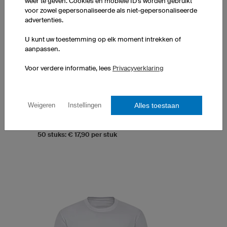
weer te geven. Cookies en mobiele ID's worden gebruikt
voor zowel gepersonaliseerde als niet-gepersonaliseerde
advertenties.
U kunt uw toestemming op elk moment intrekken of
aanpassen.
T-Shirt Couture Heren
V-Kraag
Voor verdere informatie, lees
Privacyverklaring
Geoptimaliseerde Herensnit
100% made in Europe
Exclusief drukkosten
Alles toestaan
Weigeren
Instellingen
1 stuk: € 21,90 per stuk
10 stuks: € 20,40 per stuk
50 stuks: € 17,90 per stuk