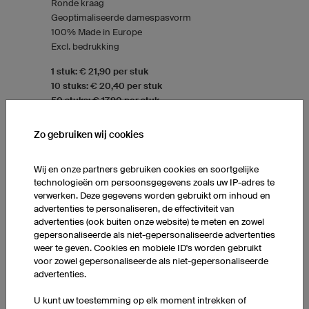
Ronde kraag
Geoptimaliseerde damespasvorm
100% Made in Europe
Excl. bedrukking
1 stuk: € 21,90 per stuk
10 stuks: € 20,40 per stuk
50 stuks: € 17,90 per stuk
Zo gebruiken wij cookies
Wij en onze partners gebruiken cookies en soortgelijke
technologieën om persoonsgegevens zoals uw IP-adres te
verwerken. Deze gegevens worden gebruikt om inhoud en
advertenties te personaliseren, de effectiviteit van
advertenties (ook buiten onze website) te meten en zowel
gepersonaliseerde als niet-gepersonaliseerde advertenties
weer te geven. Cookies en mobiele ID's worden gebruikt
voor zowel gepersonaliseerde als niet-gepersonaliseerde
advertenties.
U kunt uw toestemming op elk moment intrekken of