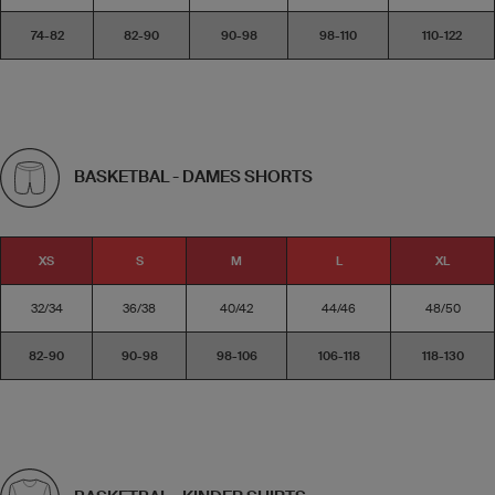
74-82
82-90
90-98
98-110
110-122
BASKETBAL - DAMES SHORTS
XS
S
M
L
XL
32/34
36/38
40/42
44/46
48/50
82-90
90-98
98-106
106-118
118-130