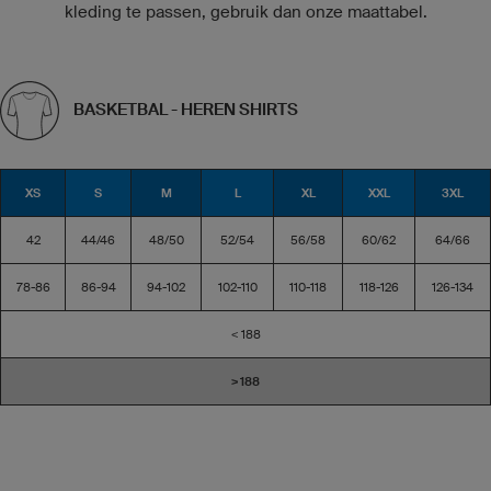
kleding te passen, gebruik dan onze maattabel.
BASKETBAL - HEREN SHIRTS
XS
S
M
L
XL
XXL
3XL
42
44/46
48/50
52/54
56/58
60/62
64/66
78-86
86-94
94-102
102-110
110-118
118-126
126-134
< 188
> 188