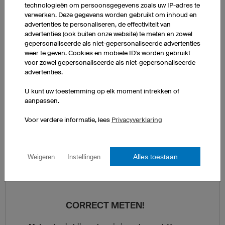
technologieën om persoonsgegevens zoals uw IP-adres te
verwerken. Deze gegevens worden gebruikt om inhoud en
Vergelijk je lichaamsafmetingen met de maattabel en stel op
advertenties te personaliseren, de effectiviteit van
die manier je owayo-maat vast. Naast de lichaamsafmetingen
advertenties (ook buiten onze website) te meten en zowel
vind je in de tabel ook de gangbare internationale maten.
gepersonaliseerde als niet-gepersonaliseerde advertenties
weer te geven. Cookies en mobiele ID's worden gebruikt
Mocht je twijfelen tussen twee maten, houd dan volgende
voor zowel gepersonaliseerde als niet-gepersonaliseerde
advertenties.
vuistregel aan: als je kleding bij voorkeur iets losser draagt, kies
dan voor de grotere maat. Vind je het prettiger om kleding wat
U kunt uw toestemming op elk moment intrekken of
strakker te dragen, dan heeft de kleinere maat waarschijnlijk je
aanpassen.
voorkeur.
Voor verdere informatie, lees
Privacyverklaring
Gedetailleerde informatie over onze maten vind je ook op de
individuele productpagina's
Alles toestaan
Weigeren
Instellingen
CORRECT METEN!