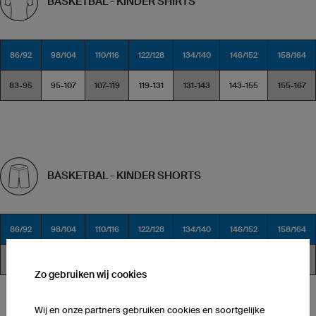
BASKETBAL - KINDER SHIRTS
86/92
98/104
110/116
122/128
134/140
146/152
158/164
83-95
95-107
107-119
119-131
131-143
143-155
155-167
BASKETBAL - KINDER SHORTS
86/92
98/104
110/116
122/128
134/140
146/152
158/164
83-95
95-107
107-119
119-131
131-143
143-155
155-167
Zo gebruiken wij cookies
Wij en onze partners gebruiken cookies en soortgelijke