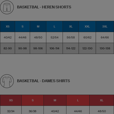
BASKETBAL - HEREN SHORTS
XS
S
M
L
XL
XXL
3XL
40/42
44/46
48/50
52/54
56/58
60/62
64/66
82-90
90-98
98-106
106-114
114-122
122-130
130-138
BASKETBAL - DAMES SHIRTS
XS
S
M
L
XL
32/34
36/38
40/42
44/46
48/50