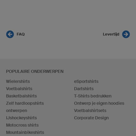
FAQ
Levertijd
POPULAIRE ONDERWERPEN
Wielershirts
eSportshirts
Voetbalshirts
Dartshirts
Basketbalshirts
T-Shirts bedrukken
Zelf hardloopshirts
Ontwerp je eigen hoodies
ontwerpen
Voetbalshirtsets
IJshockeyshirts
Corporate Design
Motocross shirts
Mountainbikeshirts