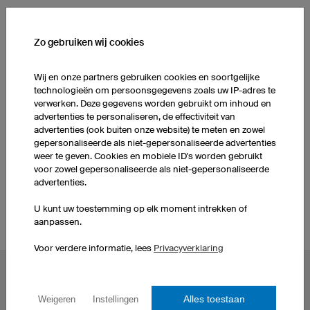
MEER PRODUCTEN UIT ONS ASSORTIMENT
Zo gebruiken wij cookies
Dames Basketbalshorts
Dames Basketbalshirts
Wij en onze partners gebruiken cookies en soortgelijke
technologieën om persoonsgegevens zoals uw IP-adres te
verwerken. Deze gegevens worden gebruikt om inhoud en
Sokken
Heren Basketbalshorts
advertenties te personaliseren, de effectiviteit van
advertenties (ook buiten onze website) te meten en zowel
gepersonaliseerde als niet-gepersonaliseerde advertenties
Zelf basketbalshirts
weer te geven. Cookies en mobiele ID's worden gebruikt
Sokken
ontwerpen
voor zowel gepersonaliseerde als niet-gepersonaliseerde
advertenties.
U kunt uw toestemming op elk moment intrekken of
aanpassen.
Voor verdere informatie, lees
Privacyverklaring
POPULAIRE ONDERWERPEN
Alles toestaan
Weigeren
Instellingen
Wielershirts
eSportshirts