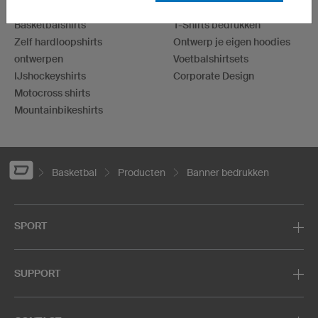
Voetbalshirts
Dartshirts
Basketbalshirts
T-Shirts bedrukken
Zelf hardloopshirts
Ontwerp je eigen hoodies
ontwerpen
Voetbalshirtsets
IJshockeyshirts
Corporate Design
Motocross shirts
Mountainbikeshirts
Basketbal
Producten
Banner bedrukken
SPORT
SUPPORT