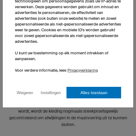
technologieën om persoonsgegevens zoals uw IP-adres te
verwerken. Deze gegevens worden gebruikt om inhoud en
advertenties te personaliseren, de effectiviteit van
advertenties (ook buiten onze website) te meten en zowel
gepersonaliseerde als niet-gepersonaliseerde advertenties
weer te geven. Cookies en mobiele ID's worden gebruikt
voor zowel gepersonaliseerde als niet-gepersonaliseerde
advertenties.
U kunt uw toestemming op elk moment intrekken of
aanpassen.
Voor verdere informatie, lees
Privacyverklaring
GECONTROLEERDE KWALITEIT
Alles toestaan
Weigeren
Instellingen
De kwaliteit van onze producten wordt tijdens elke stap van het
productieproces bewaakt. En voordat een bestelling verstuurd
wordt, wordt de kleding nogmaals steekproefsgewijs
gecontroleerd om afwijkingen in de maatvoering uit te kunnen
sluiten.