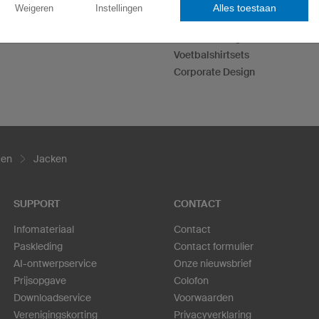
Dartshirts
Alles toestaan
Weigeren
Instellingen
T-Shirts bedrukken
Ontwerp je eigen hoodies
Voetbalshirtsets
Corporate Design
ten
Jacken
SUPPORT
CONTACT
Infomateriaal
Contact
Paskleding
Contact formulier
AI-ontwerpservice
Onze nieuwsbrief
Prijsopgave
Colofon
Downloadservice
Voorwaarden
Verenigingskorting
Privacyverklaring