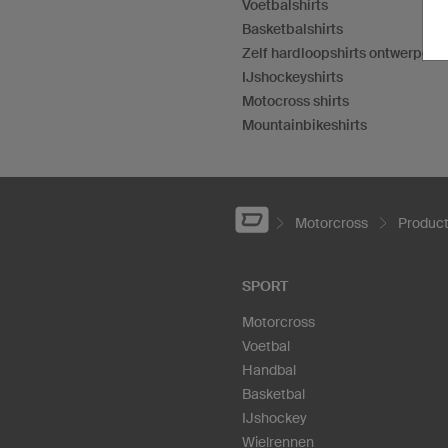
Voetbalshirts
Basketbalshirts
Zelf hardloopshirts ontwerpen
IJshockeyshirts
Motocross shirts
Mountainbikeshirts
Motorcross
Produc
SPORT
Motorcross
Voetbal
Handbal
Basketbal
IJshockey
Wielrennen