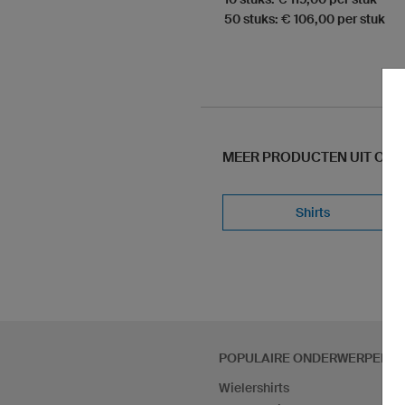
50 stuks: € 106,00 per stuk
MEER PRODUCTEN UIT ONS
Shirts
POPULAIRE ONDERWERPEN
Wielershirts