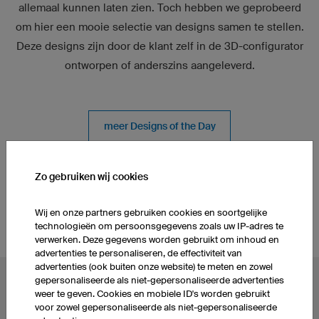
allemaal kunnen laten zien. Toch hebben we geprobeerd
om hier een mooie selectie van designs samen te stellen.
Deze designs zijn door de klant zelf in de 3D-configurator
ontworpen of anderszins aangeleverd.
meer Designs of the Day
Zo gebruiken wij cookies
Referenties
Athleten & Teams
Wij en onze partners gebruiken cookies en soortgelijke
technologieën om persoonsgegevens zoals uw IP-adres te
verwerken. Deze gegevens worden gebruikt om inhoud en
advertenties te personaliseren, de effectiviteit van
advertenties (ook buiten onze website) te meten en zowel
gepersonaliseerde als niet-gepersonaliseerde advertenties
POPULAIRE ONDERWERPEN
weer te geven. Cookies en mobiele ID's worden gebruikt
voor zowel gepersonaliseerde als niet-gepersonaliseerde
Wielershirts
eSportshirts