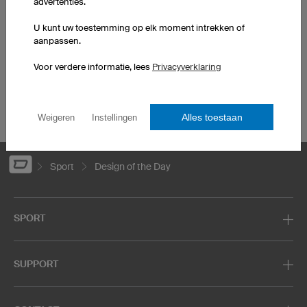
advertenties.
Voetbalshirts
Dartshirts
Basketbalshirts
T-Shirts bedrukken
U kunt uw toestemming op elk moment intrekken of
Zelf hardloopshirts
Ontwerp je eigen hoodies
aanpassen.
ontwerpen
Voetbalshirtsets
Voor verdere informatie, lees
Privacyverklaring
IJshockeyshirts
Corporate Design
Motocross shirts
Mountainbikeshirts
Alles toestaan
Weigeren
Instellingen
Sport
Design of the Day
SPORT
SUPPORT