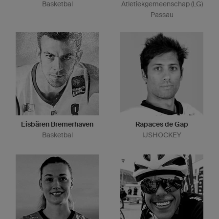
Basketbal
Atletiekgemeenschap (LG)
Passau
Eisbären Bremerhaven
Rapaces de Gap
Basketbal
IJSHOCKEY