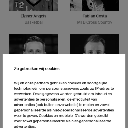
Eigner Angels
Fabian Costa
Basketbal
MTB Cross Country
Zo gebruiken wij cookies
Wij en onze partners gebruiken cookies en soortgelijke
Brûleurs de loups
Niners Chemnitz
technologieën om persoonsgegevens zoals uw IP-adres te
IJSHOCKEY
Basketbal
verwerken. Deze gegevens worden gebruikt om inhoud en
advertenties te personaliseren, de effectiviteit van
advertenties (ook buiten onze website) te meten en zowel
gepersonaliseerde als niet-gepersonaliseerde advertenties
weer te geven. Cookies en mobiele ID's worden gebruikt
voor zowel gepersonaliseerde als niet-gepersonaliseerde
advertenties.