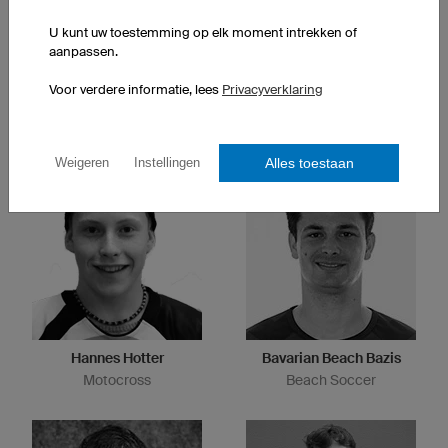
U kunt uw toestemming op elk moment intrekken of
aanpassen.
Voor verdere informatie, lees
Privacyverklaring
Nicole Reist
Anja Sturm
Ultracycling
Triatlon, Roadbike
Alles toestaan
Weigeren
Instellingen
Hannes Hotter
Bavarian Beach Bazis
Motocross
Beach Soccer