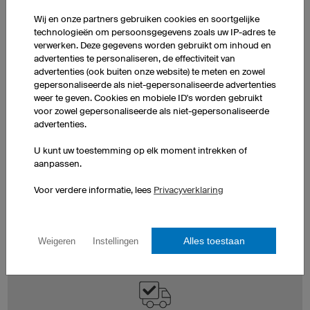
Wij en onze partners gebruiken cookies en soortgelijke
technologieën om persoonsgegevens zoals uw IP-adres te
verwerken. Deze gegevens worden gebruikt om inhoud en
advertenties te personaliseren, de effectiviteit van
advertenties (ook buiten onze website) te meten en zowel
gepersonaliseerde als niet-gepersonaliseerde advertenties
weer te geven. Cookies en mobiele ID's worden gebruikt
voor zowel gepersonaliseerde als niet-gepersonaliseerde
Express productie
advertenties.
Als je een deadline op korte termijn hebt, kun je
U kunt uw toestemming op elk moment intrekken of
optioneel gebruik maken van onze express service.
aanpassen.
Neem contact met ons op via een
express service
Voor verdere informatie, lees
Privacyverklaring
aanvraag
of +31 (0) 20 71 68 461. De exacte
verzenddata en expressmogelijkheden / meerkosten
kunnen in de winkelwagen bekeken en geselecteerd
worden.
Alles toestaan
Weigeren
Instellingen