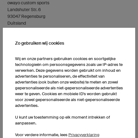
owayo custom sports
Landshuter Str. 6
93047 Regensburg
Duitsland
Contact Duitstalig
Zo gebruiken wij cookies
Tel: +49 (941) 890 5500
info@owayo.de
Wij en onze partners gebruiken cookies en soortgelijke
technologieën om persoonsgegevens zoals uw IP-adres te
Contact Engelstalig
verwerken. Deze gegevens worden gebruikt om inhoud en
Tel: +49 (941) 890 550 800
advertenties te personaliseren, de effectiviteit van
info@owayo.co.uk
advertenties (ook buiten onze website) te meten en zowel
gepersonaliseerde als niet-gepersonaliseerde advertenties
weer te geven. Cookies en mobiele ID's worden gebruikt
voor zowel gepersonaliseerde als niet-gepersonaliseerde
advertenties.
U kunt uw toestemming op elk moment intrekken of
aanpassen.
Voor verdere informatie, lees
Privacyverklaring