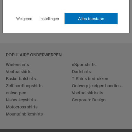
Alles toestaan
Weigeren
Instellingen
POPULAIRE ONDERWERPEN
Wielershirts
eSportshirts
Voetbalshirts
Dartshirts
Basketbalshirts
T-Shirts bedrukken
Zelf hardloopshirts
Ontwerp je eigen hoodies
ontwerpen
Voetbalshirtsets
IJshockeyshirts
Corporate Design
Motocross shirts
Mountainbikeshirts