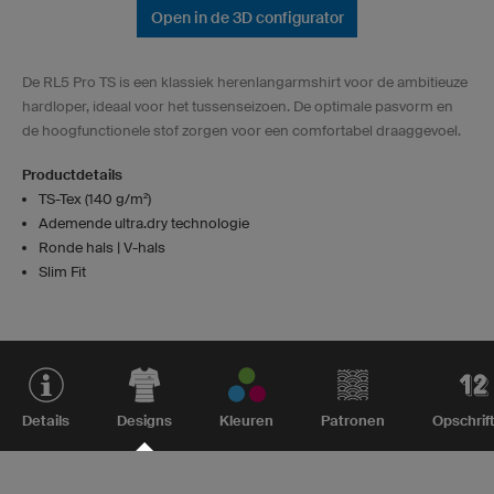
Open in de 3D configurator
De RL5 Pro TS is een klassiek herenlangarmshirt voor de ambitieuze
hardloper, ideaal voor het tussenseizoen. De optimale pasvorm en
de hoogfunctionele stof zorgen voor een comfortabel draaggevoel.
Productdetails
TS-Tex (140 g/m²)
Ademende ultra.dry technologie
Ronde hals | V-hals
Slim Fit
Details
Designs
Kleuren
Patronen
Opschrif