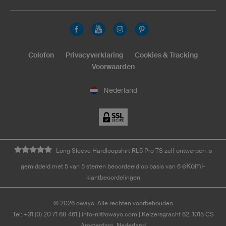
Colofon
Privacyverklaring
Cookies & Tracking
Voorwaarden
Nederland
Long Sleeve Hardloopshirt RL5 Pro TS zelf ontwerpen is
eKomi
gemiddeld met 5 van 5 sterren beoordeeld op basis van 6
-
klantbeoordelingen
©
2026
owayo. Alle rechten voorbehouden
Tel: +31 (0) 20 71 68 461
|
info-nl@owayo.com
| Keizersgracht 62, 1015 CS
Amsterdam, Nederland