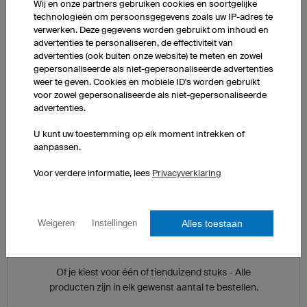
Wij en onze partners gebruiken cookies en soortgelijke
Plaats eigen teksten, nummers
technologieën om persoonsgegevens zoals uw IP-adres te
en namen op de gewenste
verwerken. Deze gegevens worden gebruikt om inhoud en
positie.
advertenties te personaliseren, de effectiviteit van
advertenties (ook buiten onze website) te meten en zowel
gepersonaliseerde als niet-gepersonaliseerde advertenties
weer te geven. Cookies en mobiele ID's worden gebruikt
voor zowel gepersonaliseerde als niet-gepersonaliseerde
3D configurator
advertenties.
U kunt uw toestemming op elk moment intrekken of
aanpassen.
Voor verdere informatie, lees
Privacyverklaring
Alles toestaan
Weigeren
Instellingen
Één of tienduizend stuks
Of je kiest voor één of tienduizend stuks - Alle
producten zijn in elk gewenst aantal te bestellen.