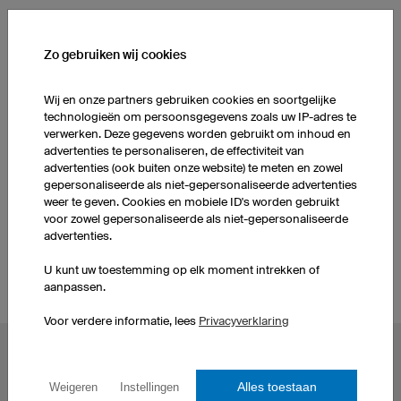
MEER PRODUCTEN UIT ONS ASSORTIMENT
Zo gebruiken wij cookies
Bandana's
Dames Hardloopbroeken
Wij en onze partners gebruiken cookies en soortgelijke
technologieën om persoonsgegevens zoals uw IP-adres te
verwerken. Deze gegevens worden gebruikt om inhoud en
Dames Hardloopshirts
Damesjacks
advertenties te personaliseren, de effectiviteit van
advertenties (ook buiten onze website) te meten en zowel
gepersonaliseerde als niet-gepersonaliseerde advertenties
Zelf hardloopshirts
weer te geven. Cookies en mobiele ID's worden gebruikt
Heren Hardloopbroeken
ontwerpen
voor zowel gepersonaliseerde als niet-gepersonaliseerde
advertenties.
U kunt uw toestemming op elk moment intrekken of
aanpassen.
Voor verdere informatie, lees
Privacyverklaring
POPULAIRE ONDERWERPEN
Alles toestaan
Weigeren
Instellingen
Wielershirts
eSportshirts