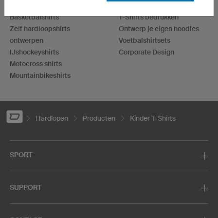
Voetbalshirts
Dartshirts
Basketbalshirts
T-Shirts bedrukken
Zelf hardloopshirts
Ontwerp je eigen hoodies
ontwerpen
Voetbalshirtsets
IJshockeyshirts
Corporate Design
Motocross shirts
Mountainbikeshirts
Hardlopen
Producten
Kinder T-Shirts
SPORT
SUPPORT