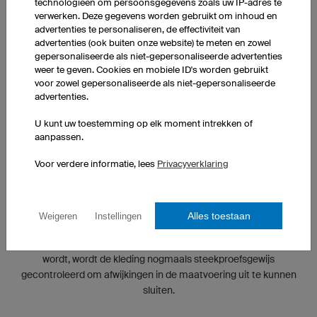
technologieën om persoonsgegevens zoals uw IP-adres te
verwerken. Deze gegevens worden gebruikt om inhoud en
advertenties te personaliseren, de effectiviteit van
advertenties (ook buiten onze website) te meten en zowel
gepersonaliseerde als niet-gepersonaliseerde advertenties
weer te geven. Cookies en mobiele ID's worden gebruikt
voor zowel gepersonaliseerde als niet-gepersonaliseerde
advertenties.
U kunt uw toestemming op elk moment intrekken of
aanpassen.
Voor verdere informatie, lees
Privacyverklaring
GECONTROLEERDE KWALITEIT
Alles toestaan
Weigeren
Instellingen
De kwaliteit van onze producten wordt tijdens elke stap van het
productieproces bewaakt. En voordat een bestelling verstuurd
wordt, wordt de kleding nogmaals steekproefsgewijs
gecontroleerd om afwijkingen in de maatvoering uit te kunnen
sluiten.