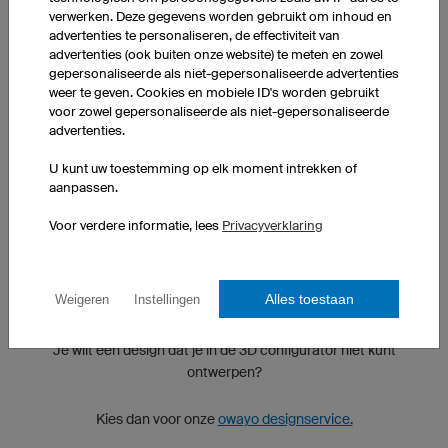
verwerken. Deze gegevens worden gebruikt om inhoud en
advertenties te personaliseren, de effectiviteit van
advertenties (ook buiten onze website) te meten en zowel
gepersonaliseerde als niet-gepersonaliseerde advertenties
weer te geven. Cookies en mobiele ID's worden gebruikt
voor zowel gepersonaliseerde als niet-gepersonaliseerde
advertenties.
U kunt uw toestemming op elk moment intrekken of
aanpassen.
Voor verdere informatie, lees
Privacyverklaring
Alles toestaan
Weigeren
Instellingen
SPECIAAL DESIGN
Je wilt een design dat je in de 3D configurator niet kunt
ontwerpen?
Kies dan voor onze
owayo designservice.