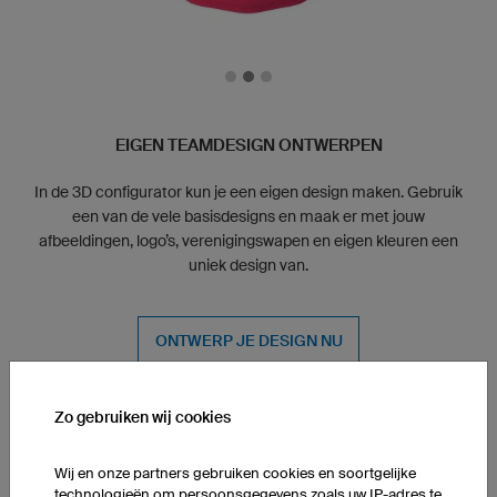
EIGEN TEAMDESIGN ONTWERPEN
In de 3D configurator kun je een eigen design maken. Gebruik
een van de vele basisdesigns en maak er met jouw
afbeeldingen, logo’s, verenigingswapen en eigen kleuren een
uniek design van.
ONTWERP JE DESIGN NU
Je wilt een design dat in de 3D configurator niet te ontwerpen
Zo gebruiken wij cookies
is? Maak dan gebruik van onze
owayo designservice.
Wij en onze partners gebruiken cookies en soortgelijke
technologieën om persoonsgegevens zoals uw IP-adres te