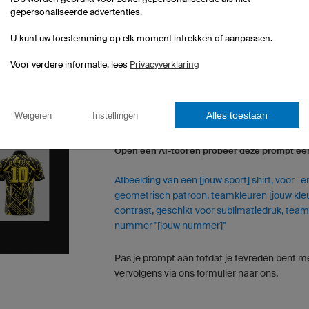
gepersonaliseerde advertenties.
U kunt uw toestemming op elk moment intrekken of aanpassen.
Voor verdere informatie, lees
Privacyverklaring
Alles toestaan
Weigeren
Instellingen
JE HEBT NOG GEEN ONTWERP? BEGIN 
Open een AI-tool en probeer deze prompt ee
Afbeelding van een [jouw sport] shirt, voor- 
geometrisch patroon, teamkleuren [jouw kleure
contrast, geschikt voor sublimatiedruk, te
nummer "[jouw nummer]"
Pas je prompt aan totdat je tevreden bent me
vervolgens via ons formulier naar ons.