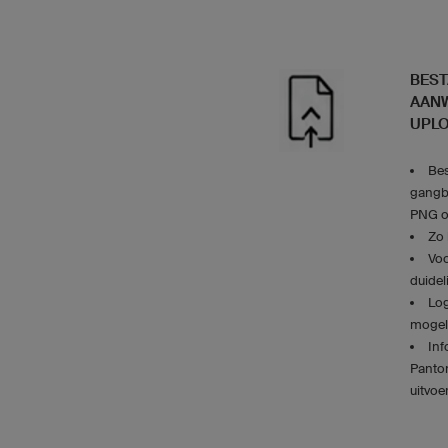
BES
AANW
UPL
Bes
gangb
PNG o
Zo 
Voo
duidel
Log
mogeli
Inf
Panton
uitvoe