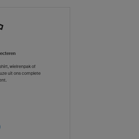
lecteren
hirt, wielrenpak of
uze uit ons complete
ent.