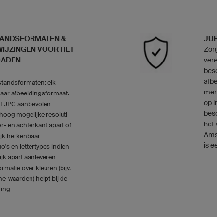
TANDSFORMATEN &
JU
IJZINGEN VOOR HET
Zorg
OADEN
vere
besc
afbe
tandsformaten: elk
merk
aar afbeeldingsformaat.
op i
f JPG aanbevolen
besc
hoog mogelijke resoluti
het
r- en achterkant apart of
Ams
ijk herkenbaar
is e
o's en lettertypes indien
jk apart aanleveren
ormatie over kleuren (bijv.
e-waarden) helpt bij de
ring