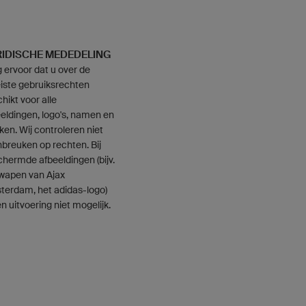
RIDISCHE MEDEDELING
 ervoor dat u over de
iste gebruiksrechten
hikt voor alle
eldingen, logo's, namen en
en. Wij controleren niet
nbreuken op rechten. Bij
hermde afbeeldingen (bijv.
 wapen van Ajax
terdam, het adidas-logo)
en uitvoering niet mogelijk.