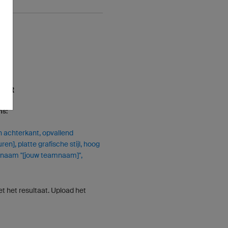
HIER
ns:
en achterkant, opvallend
n], platte grafische stijl, hoog
amnaam "[jouw teamnaam]",
t het resultaat. Upload het