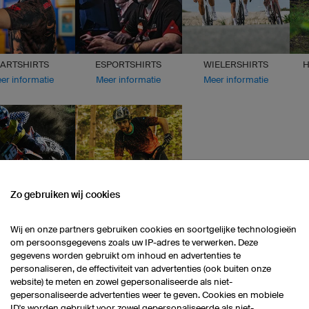
ARTSHIRTS
ESPORTSHIRTS
WIELERSHIRTS
H
er informatie
Meer informatie
Meer informatie
Zo gebruiken wij cookies
CROSS SHIRTS
MOUNTAINBIKESHIRTS
Wij en onze partners gebruiken cookies en soortgelijke technologieën
er informatie
Meer informatie
om persoonsgegevens zoals uw IP-adres te verwerken. Deze
gegevens worden gebruikt om inhoud en advertenties te
personaliseren, de effectiviteit van advertenties (ook buiten onze
Ontdek alle producten
website) te meten en zowel gepersonaliseerde als niet-
gepersonaliseerde advertenties weer te geven. Cookies en mobiele
ID's worden gebruikt voor zowel gepersonaliseerde als niet-