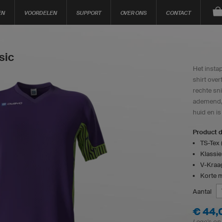
EN
VOORDELEN
SUPPORT
OVER ONS
CONTACT
sic
Het insta
shirt over
rechte sni
ademend,
huid en i
Product d
TS-Tex 
Klassie
V-Kraa
Korte 
Aantal
€ 44,
Logo's en