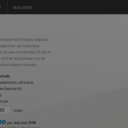
MAGAZINE
pmodel: het F3 Basic eSports
tuigt door zijn klassieke,
t. De zeer functionele TS-Tex is
 licht en aangenaam op de
s desondanks robuust.
etails
(ademend, ultra.dry)
ke Rechte Fit
g
mouw
stuks
00
per stuk incl. BTW
 opschriften inbegrepen