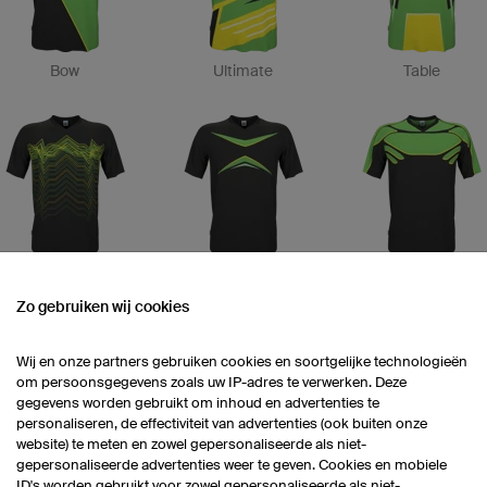
Bow
Ultimate
Table
Peak
Target
Gladiator
Zo gebruiken wij cookies
Wij en onze partners gebruiken cookies en soortgelijke technologieën
om persoonsgegevens zoals uw IP-adres te verwerken. Deze
gegevens worden gebruikt om inhoud en advertenties te
personaliseren, de effectiviteit van advertenties (ook buiten onze
website) te meten en zowel gepersonaliseerde als niet-
gepersonaliseerde advertenties weer te geven. Cookies en mobiele
Finish
Channel
Style
ID's worden gebruikt voor zowel gepersonaliseerde als niet-