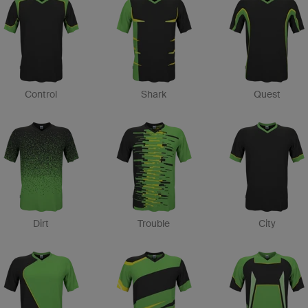
Control
Shark
Quest
Dirt
Trouble
City