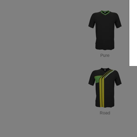
Pure
Road