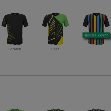
Speciaal design
Scratch
Spirit