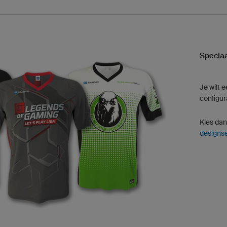
Speciaa
Je wilt 
configur
Kies da
designse