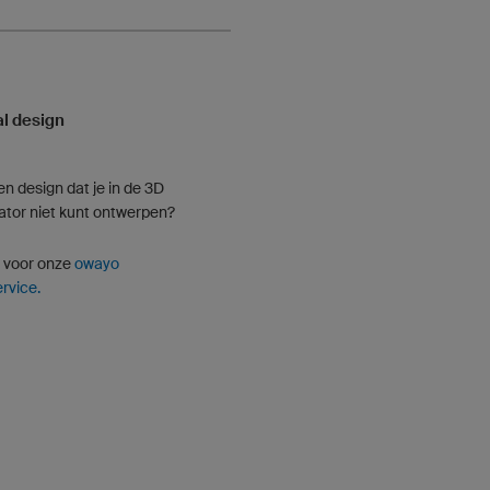
l design
een design dat je in de 3D
ator niet kunt ontwerpen?
n voor onze
owayo
rvice.