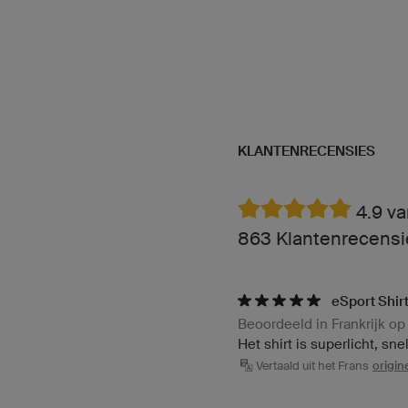
KLANTENRECENSIES
4.9 va
863 Klantenrecensie
eSport Shir
Beoordeeld in Frankrijk op
Het shirt is superlicht, sne
Vertaald uit het Frans
origi