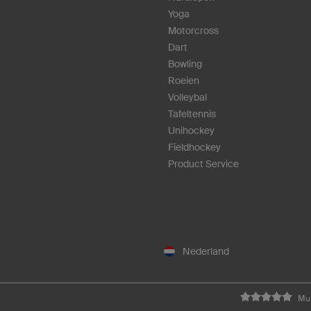
Yoga
Motorcross
Dart
Bowling
Roeien
Volleybal
Tafeltennis
Unihockey
Fieldhockey
Product Service
Nederland
Mui