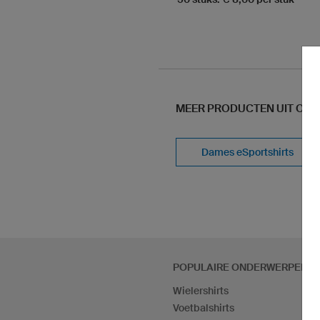
MEER PRODUCTEN UIT ONS
Dames eSportshirts
POPULAIRE ONDERWERPEN
Wielershirts
Voetbalshirts