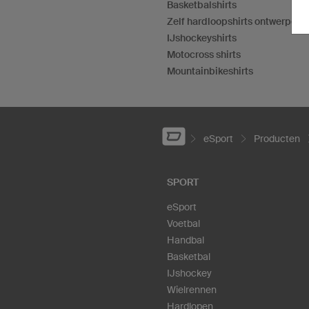
Basketbalshirts
Zelf hardloopshirts ontwerpen
IJshockeyshirts
Motocross shirts
Mountainbikeshirts
eSport
Producten
SPORT
eSport
Voetbal
Handbal
Basketbal
IJshockey
Wielrennen
Hardlopen