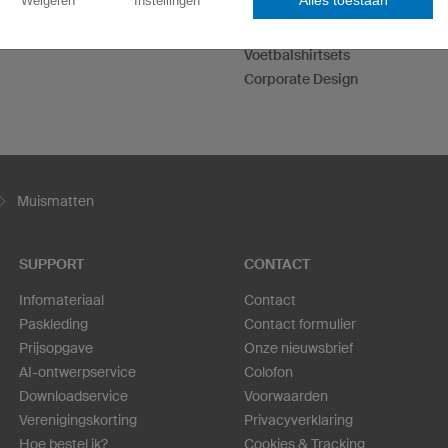
Alles toestaan
Weigeren
Instellingen
T-Shirts bedrukken
Ontwerp je eigen hoodies
Voetbalshirtsets
Corporate Design
Muismatten
SUPPORT
CONTACT
Infomateriaal
Contact
Paskleding
Contact formulier
Prijsopgave
Onze nieuwsbrief
AI-ontwerpservice
Colofon
Downloadservice
Voorwaarden
Verenigingskorting
Privacyverklaring
Hoe bestel ik?
Cookies & Tracking