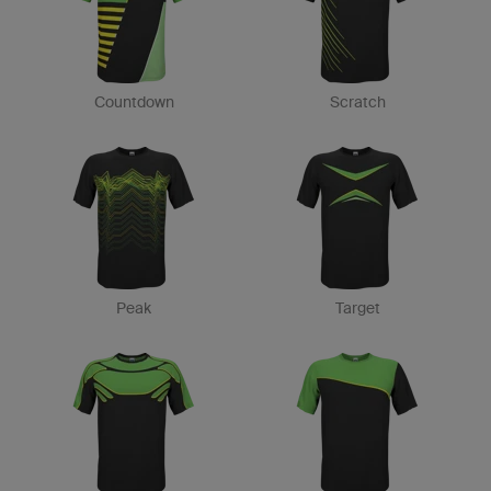
Countdown
Scratch
Peak
Target