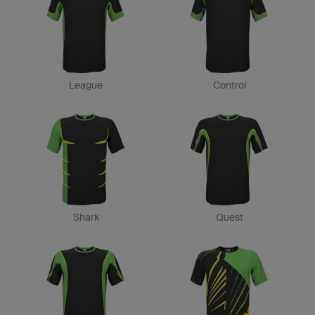
League
Control
Shark
Quest