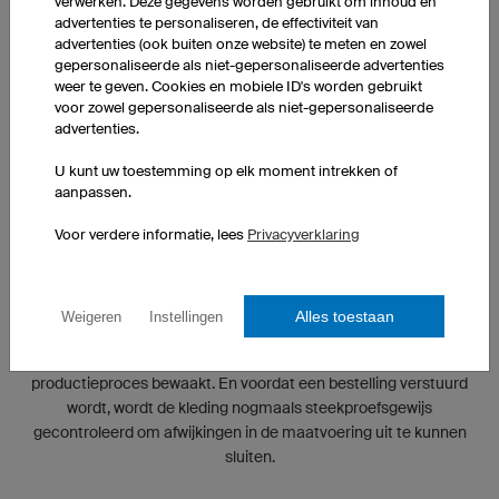
verwerken. Deze gegevens worden gebruikt om inhoud en
advertenties te personaliseren, de effectiviteit van
advertenties (ook buiten onze website) te meten en zowel
gepersonaliseerde als niet-gepersonaliseerde advertenties
weer te geven. Cookies en mobiele ID's worden gebruikt
voor zowel gepersonaliseerde als niet-gepersonaliseerde
advertenties.
U kunt uw toestemming op elk moment intrekken of
aanpassen.
Voor verdere informatie, lees
Privacyverklaring
GECONTROLEERDE KWALITEIT
Alles toestaan
Weigeren
Instellingen
De kwaliteit van onze producten wordt tijdens elke stap van het
productieproces bewaakt. En voordat een bestelling verstuurd
wordt, wordt de kleding nogmaals steekproefsgewijs
gecontroleerd om afwijkingen in de maatvoering uit te kunnen
sluiten.