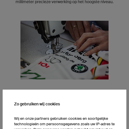
millimeter precieze verwerking op het hoogste niveau.
GESPECIALISEERDE NAAIERIJ
Zo gebruiken wij cookies
Onze naaisters specialiseren zich op een paar producten.
Daardoor winnen ze expertise in en kunnen een constante,
hoge kwaliteit garanderen.
Wij en onze partners gebruiken cookies en soortgelijke
technologieën om persoonsgegevens zoals uw IP-adres te