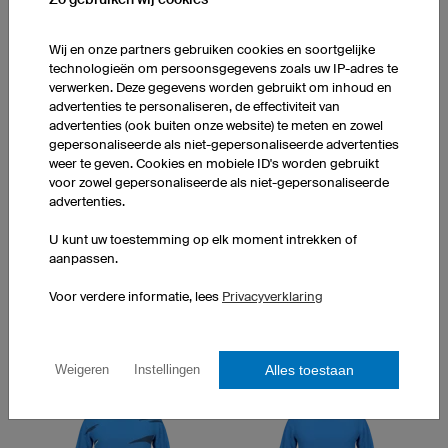
Maracana
Hattrick
Wij en onze partners gebruiken cookies en soortgelijke
technologieën om persoonsgegevens zoals uw IP-adres te
verwerken. Deze gegevens worden gebruikt om inhoud en
advertenties te personaliseren, de effectiviteit van
advertenties (ook buiten onze website) te meten en zowel
gepersonaliseerde als niet-gepersonaliseerde advertenties
weer te geven. Cookies en mobiele ID's worden gebruikt
voor zowel gepersonaliseerde als niet-gepersonaliseerde
San Siro
Captain
advertenties.
U kunt uw toestemming op elk moment intrekken of
aanpassen.
Voor verdere informatie, lees
Privacyverklaring
Victory
Final
Alles toestaan
Weigeren
Instellingen