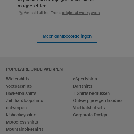
muggenziften.
Vertaald uit het Frans
origineel weergeven
Meer klantbeoordelingen
POPULAIRE ONDERWERPEN
Wielershirts
eSportshirts
Voetbalshirts
Dartshirts
Basketbalshirts
T-Shirts bedrukken
Zelf hardloopshirts
Ontwerp je eigen hoodies
ontwerpen
Voetbalshirtsets
IJshockeyshirts
Corporate Design
Motocross shirts
Mountainbikeshirts