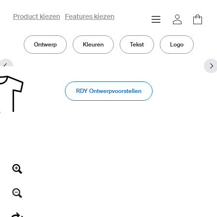
Product kiezen
Features kiezen
owayo 3D configurator
Ontwerp
Kleuren
Tekst
Logo
RDY Ontwerpvoorstellen