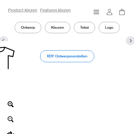
Product kiezen
Features kiezen
owayo 3D configurator
Ontwerp
Kleuren
Tekst
Logo
RDY Ontwerpvoorstellen